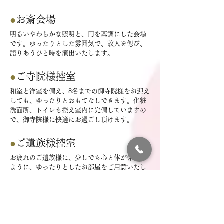
●
お斎会場
明るいやわらかな照明と、円を基調にした会場
です。ゆったりとした雰囲気で、故人を偲び、
語りあうひと時を演出いたします。
●
ご寺院様控室
和室と洋室を備え、8名までの御寺院様をお迎え
しても、ゆったりとおもてなしできます。化粧
洗面所、トイレも控え室内に完備していますの
で、御寺院様に快適にお過ごし頂けます。
●
ご遺族様控室
お疲れのご遺族様に、少しでも心と体が休まる
ように、ゆったりとしたお部屋をご用意いたし
ました。和室、リビング、ベッドルーム、ダイ
ニングキッチン、ジャグジー付お風呂、ウォシ
ュレット、ご自宅のように御利用いただけま
す。控室内に柩を安置できますので、通夜の夜
も故人と離れることなくお過ごしいただくこと