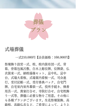
葬儀
プラン
式場葬儀
一式210,000円【会員価格：168,000円】
祭壇飾り設営一式、棺、棺内装布団一式、骨
箱、骨箱包風呂敷、白木上彫位牌、位牌袋、仏
衣装束一式、納棺湯潅セット、忌中札、忌中
台、式場大看板、式場案内看板一式、司会進
行、受付記帳一式、受付香典バック、自宅門
牌、自宅室内室外幕張一式、役所手続き、焼香
用具一式、喪家打合せ、寺院打合せ、自宅枕飾
り一式等、葬儀に必要な物をご用意。その他に
も各種プランがございます。生花祭壇装飾、高
級棺、高級仏衣など、ご希望によって、より上