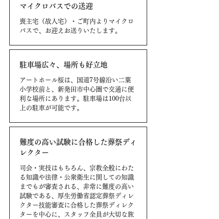
マイクロバスでの送迎
喪主宅（故人宅）・ご町内よりマイクロ
バスで、お迎えお送りいたします。
駐車場広々、場所も好立地
アートホール桜は、国道7号線沿い二葉
小学校前と、新発田市中心圏で交通に便
利な場所にあります。駐車場は100台以
上の駐車が可能です。
難度の高い試験に合格した葬祭ディ
レクター
司会・実技はもちろん、宗教全般にわた
る知識や法律・公衆衛生に関しての知識
までもが審査される、非常に難度の高い
試験である、厚生労働省認定葬祭ディレ
クター技能審査に合格した葬祭ディレク
ターを中心に、スタッフ全員が大切な旅