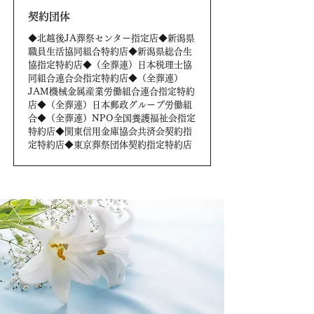
契約団体
◆北越後JA葬祭センター指定店◆新潟県
職員生活協同組合特約店◆新潟県総合生
協指定特約店◆（全葬連）日本税理士協
同組合連合会指定特約店◆（全葬連）
JAM機械金属産業労働組合連合指定特約
店◆（全葬連）日本郵政グループ労働組
合◆（全葬連）NPO全国養護福祉会指定
特約店◆関東信用金庫協会共済会契約指
定特約店◆東京葬祭団体契約指定特約店