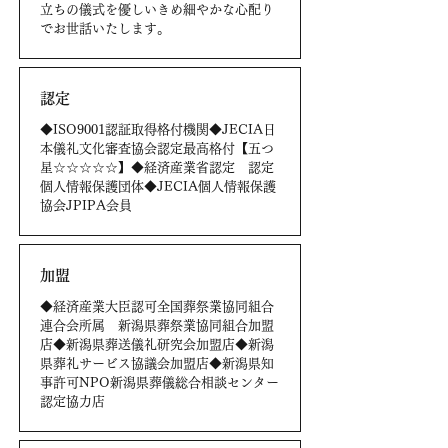
立ちの儀式を優しいきめ細やかな心配り
でお世話いたします。
認定
◆ISO9001認証取得格付機関◆JECIA日
本儀礼文化審査協会認定最高格付【五つ
星☆☆☆☆☆】◆経済産業省認定 認定
個人情報保護団体◆JECIA個人情報保護
協会JPIPA会員
加盟
◆経済産業大臣認可全国葬祭業協同組合
連合会所属 新潟県葬祭業協同組合加盟
店◆新潟県葬送儀礼研究会加盟店◆新潟
県葬礼サービス協議会加盟店◆新潟県知
事許可NPO新潟県葬儀総合相談センター
認定協力店