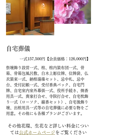
自宅葬儀
一式157,500円【会員価格：126,000円】
祭壇飾り設営一式、棺、棺内装布団一式、骨
箱、骨箱包風呂敷、白木上彫位牌、位牌袋、仏
衣装束一式、納棺湯潅セット、忌中札、忌中
台、受付記帳一式、受付香典バック、自宅門
牌、自宅室内室外幕張一式、役所手続き、焼香
用具一式、喪家打合せ、寺院打合せ、自宅枕飾
り一式（ローソク、線香セット）、自宅後飾り
壇、出棺用具一式等の自宅葬儀に必要な物をご
用意。その他にも各種プランがございます。
その他花環、生花など詳しい料金につい
ては
公式ホームページ
をご覧ください